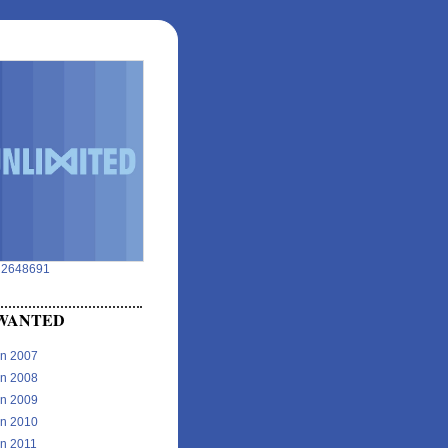
s: 2648691
WANTED
in 2007
in 2008
in 2009
in 2010
in 2011