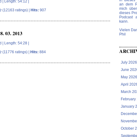
in dieses 
d
| Length: 54:12 |
an dem Po
mich über
(12163 ratings) |
Hits:
907
dieses Pro
Podcast 
kann.
Vielen Da
. 03. 2013
Phil
d
| Length: 54:28 |
ARCHI
(11776 ratings) |
Hits:
884
July 2026
June 202
May 202
April 202
March 20
February
January 
Decembe
Novembe
October 
Septembe