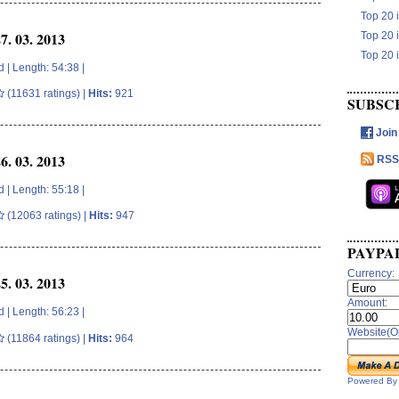
Top 20 
. 03. 2013
Top 20 
Top 20 
d
| Length: 54:38 |
(11631 ratings) |
Hits:
921
SUBSC
Join
. 03. 2013
RSS
d
| Length: 55:18 |
(12063 ratings) |
Hits:
947
PAYPA
Currency:
. 03. 2013
Amount:
d
| Length: 56:23 |
Website(Op
(11864 ratings) |
Hits:
964
Powered B