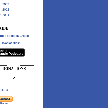
in 2012
in 2012
in 2014
RIBE
 the Facebook Group!
 Downloadlinks
L DONATIONS
tional):
y
Blogates