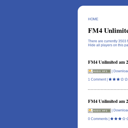
HOME
FM4 Unlimite
There are currently 3503
Hide all players on this p
FM4 Unlimited am 29
|
Downloa
1 Comment
|
FM4 Unlimited am 28
|
Downloa
0 Comments
|