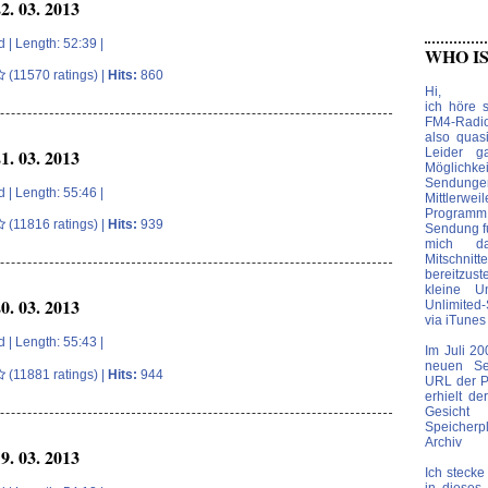
. 03. 2013
d
| Length: 52:39 |
WHO IS.
(11570 ratings) |
Hits:
860
Hi,
ich höre s
FM4-Radi
also quas
. 03. 2013
Leider g
Möglich
Sendun
d
| Length: 55:46 |
Mittlerwei
Program
(11816 ratings) |
Hits:
939
Sendung f
mich da
Mitschnit
bereitzust
kleine U
. 03. 2013
Unlimite
via iTunes 
d
| Length: 55:43 |
Im Juli 2
neuen Se
(11881 ratings) |
Hits:
944
URL der P
erhielt d
Gesich
Speicher
Archiv
. 03. 2013
Ich stecke