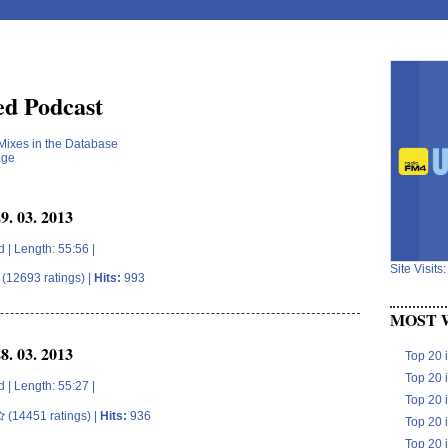
d Podcast
 Mixes in the Database
age
. 03. 2013
d
| Length: 55:56 |
Site Visit
(12693 ratings) |
Hits:
993
MOST 
. 03. 2013
Top 20 
Top 20 
d
| Length: 55:27 |
Top 20 
(14451 ratings) |
Hits:
936
Top 20 
Top 20 