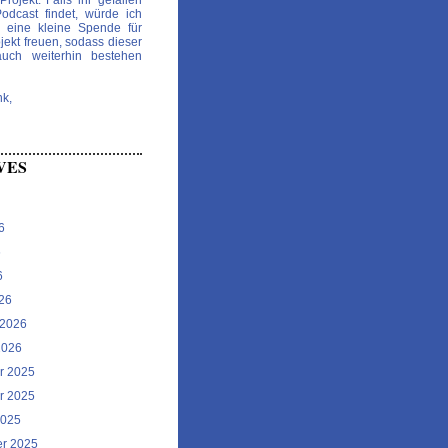
Projekt. Falls ihr gefallen
dcast findet, würde ich
 eine kleine Spende für
jekt freuen, sodass dieser
auch weiterhin bestehen
nk,
VES
6
6
6
26
 2026
2026
r 2025
r 2025
2025
r 2025