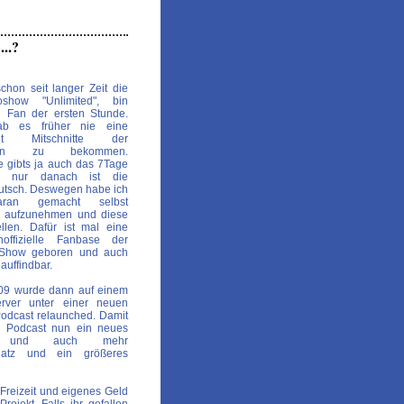
..?
chon seit langer Zeit die
oshow "Unlimited", bin
i Fan der ersten Stunde.
ab es früher nie eine
keit Mitschnitte der
gen zu bekommen.
le gibts ja auch das 7Tage
m nur danach ist die
utsch. Deswegen habe ich
ran gemacht selbst
te aufzunehmen und diese
ellen. Dafür ist mal eine
noffizielle Fanbase der
d-Show geboren und auch
auffindbar.
009 wurde dann auf einem
rver unter einer neuen
odcast relaunched. Damit
er Podcast nun ein neues
t und auch mehr
platz und ein größeres
 Freizeit und eigenes Geld